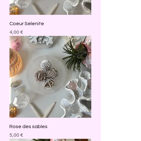
Coeur Selenite
Prix
4,00 €
Rose des sables
Prix
5,00 €