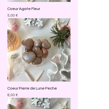
Coeur Agate Fleur
Prix
5,00 €
Coeur Pierre de Lune Peche
Prix
8,00 €