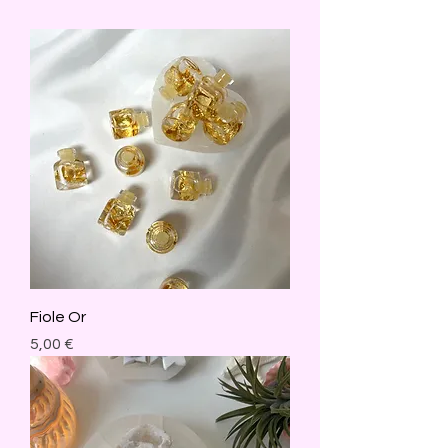
Fiole Or
Prix
5,00 €