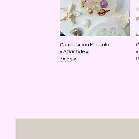
Aperçu rapide
Composition Minerale
C
« Atlantide »
«
R
Prix
25,00 €