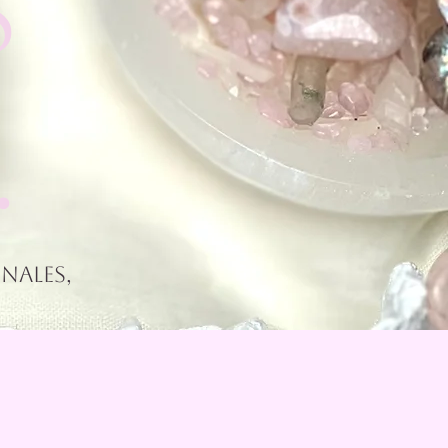
S
.
nales,