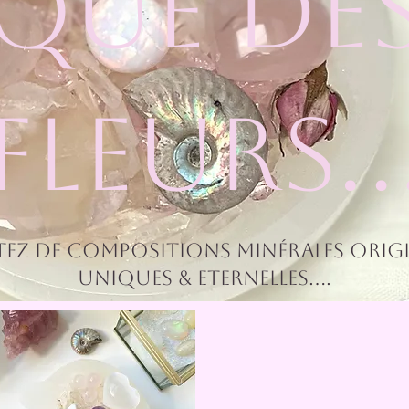
QUE DE
FLEURS..
tez de Compositions Minérales Origi
Uniques & Eternelles....