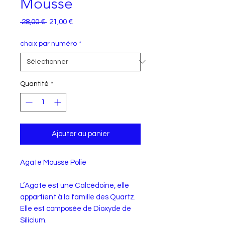
Mousse
Prix
Prix
 28,00 € 
21,00 €
original
promotionnel
choix par numéro
*
Quantité
*
Ajouter au panier
Agate Mousse Polie
L’Agate est une Calcédoine, elle
appartient à la famille des Quartz.
Elle est composée de Dioxyde de
Silicium.