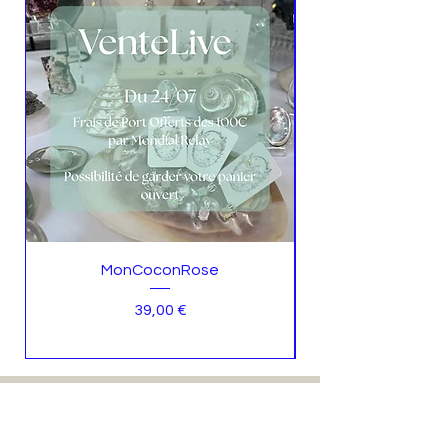
MonCoconRose
Prix
39,00 €