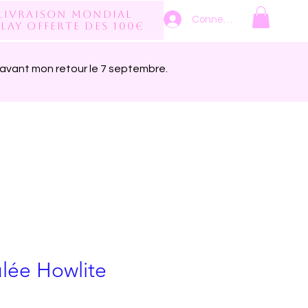
Livraison mondial
Connexion
lay Offerte des 100€
avant mon retour le 7 septembre.
ulée Howlite