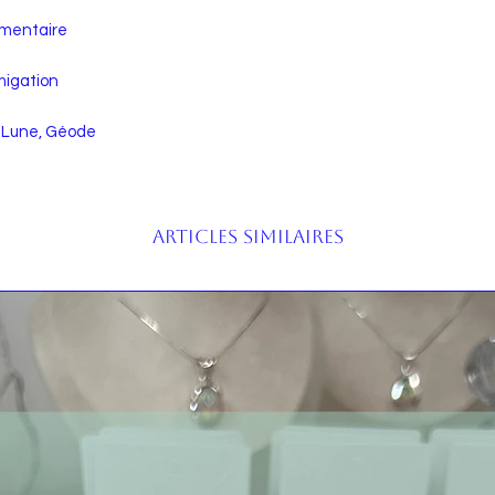
limentaire
umigation
e, Lune, Géode
Articles similaires