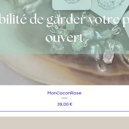
MonCoconRose
Prix
39,00 €