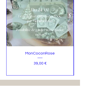
MonCoconRose
Prix
39,00 €
NORDISTE?
Vous êtes proches de Lille?